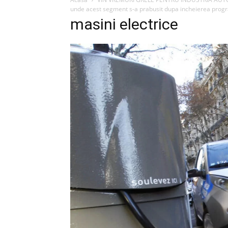
unde acest segment s-a prabusit dupa incheierea prog
masini electrice