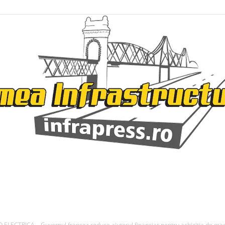
Infrapress
TRICA – Guvernul francez reduce ajutorul financiar pentru achizitia de masin