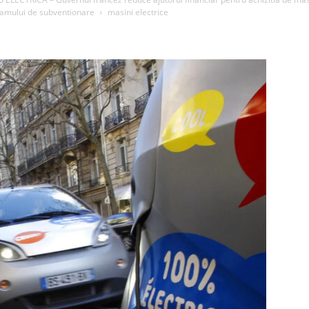
ramului de subventionare
masini electrice