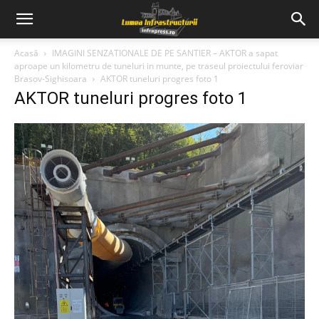
Acasă
IMAGINI SENZATIONALE DE PE SANTIER – AKTOR a sapat
aproape un kilometru de tuneluri in munte, pe traseul proiectului feroviar
Brasov-Sighisoara
AKTOR tuneluri progres foto 1
AKTOR tuneluri progres foto 1