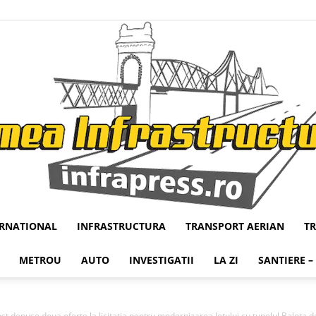
ERNATIONAL
INFRASTRUCTURA
TRANSPORT AERIAN
T
Infrapress
METROU
AUTO
INVESTIGATII
LA ZI
SANTIERE –
puse doua oferte la licitatia pentru modernizarea lotului cu tunelul Balota de 4