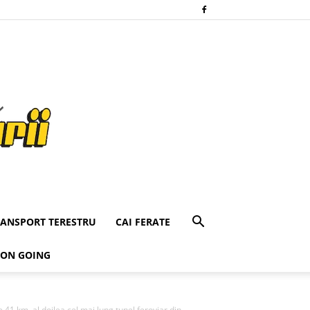
RANSPORT TERESTRU
CAI FERATE
 ON GOING
1 km, al doilea cel mai lung tunel feroviar din