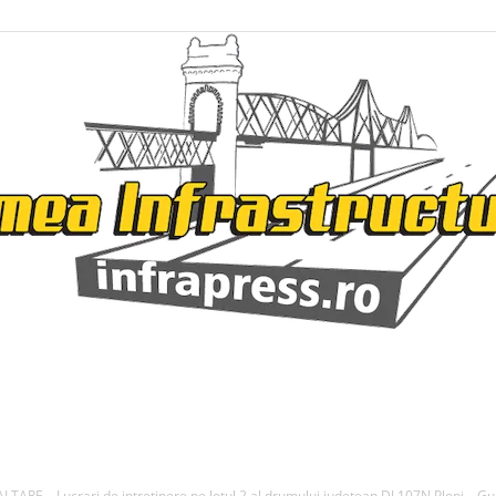
Infrapress
 – Lucrari de intretinere pe lotul 2 al drumului judetean DJ 107N Plopi – Gu