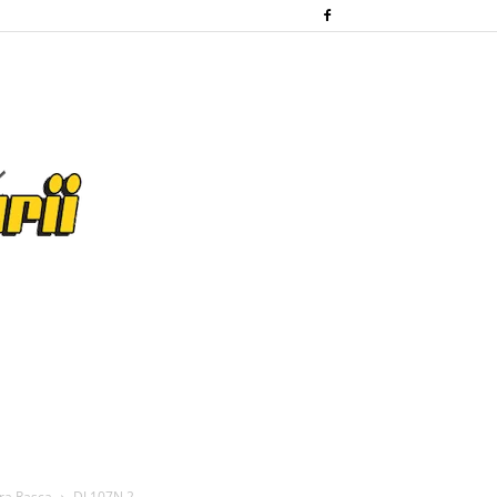
ra Rasca
DJ 107N 2