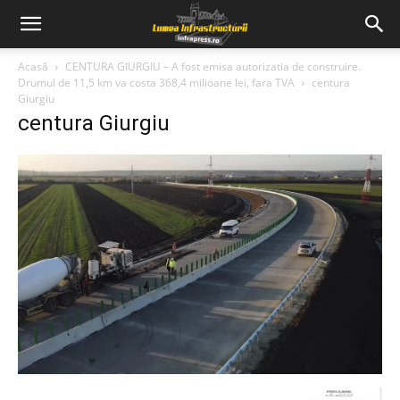
Acasă
CENTURA GIURGIU – A fost emisa autorizatia de construire.
Drumul de 11,5 km va costa 368,4 milioane lei, fara TVA
centura
Giurgiu
centura Giurgiu