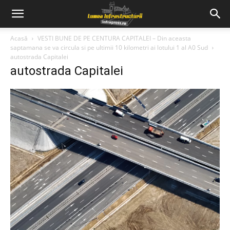
Acasă
VESTI BUNE DE PE CENTURA CAPITALEI – Din aceasta
saptamana se va circula si pe ultimii 10 kilometri ai lotului 1 al A0 Sud
autostrada Capitalei
autostrada Capitalei