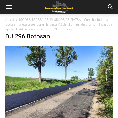
Acasă
MODERNIZAREA DRUMURILOR DE PIATRA – Consiliul Judetean
Botosani pregateste lucrari la peste 42 de kilometri de drumuri. Investitia
ajunge la 44 milioane euro
DJ 296 Botosani
DJ 296 Botosani