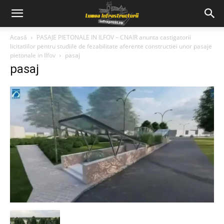
Acasă
PASAJE PIETONALE IN ILFOV – CNAIR anunta castigatorii
licitatiilor pentru studiile de fezabilitate aferente constructiei unor pasaje
pietonale in Ilfov
pasaj
pasaj