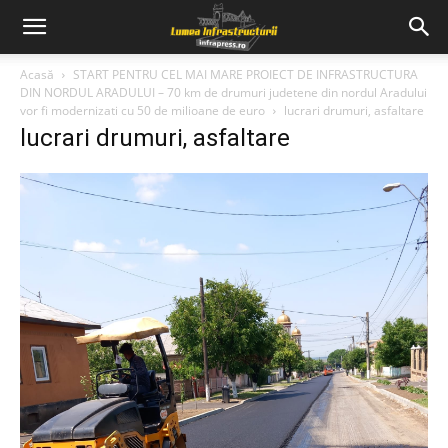
Acasă
START PENTRU CEL MAI MARE PROIECT DE INFRASTRUCTURA
DIN NORDUL ARADULUI – 70 km de drumuri judetene din nordul Aradului
vor fi modernizati cu 50 de milioane de euro
lucrari drumuri, asfaltare
lucrari drumuri, asfaltare