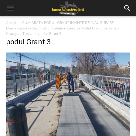
Acasă
CUM ARATA PODUL GRANT INAINTE DE INAUGURARE –
Duminica se redeschide circulatia rutiera pe Podul Grant, pe sensul
Crangasi-Turda
podul Grant 3
podul Grant 3