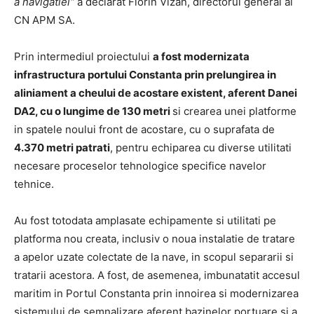
a navigatiei“
a declarat Florin Vizan, directorul general al
CN APM SA.
Prin intermediul proiectului
a fost modernizata
infrastructura portului Constanta prin prelungirea in
aliniament a cheului de acostare existent, aferent Danei
DA2, cu o lungime de 130 metri
si crearea unei platforme
in spatele noului front de acostare, cu o suprafata de
4.370 metri patrati
, pentru echiparea cu diverse utilitati
necesare proceselor tehnologice specifice navelor
tehnice.
Au fost totodata amplasate echipamente si utilitati pe
platforma nou creata, inclusiv o noua instalatie de tratare
a apelor uzate colectate de la nave, in scopul separarii si
tratarii acestora. A fost, de asemenea, imbunatatit accesul
maritim in Portul Constanta prin innoirea si modernizarea
sistemului de semnalizare aferent bazinelor portuare si a