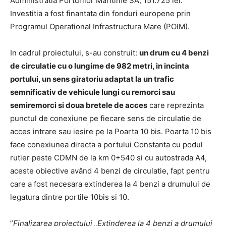
Administratia Porturilor Maritime SA, 151.725 lei.
Investitia a fost finantata din fonduri europene prin
Programul Operational Infrastructura Mare (POIM).
In cadrul proiectului, s-au construit:
un drum cu 4 benzi
de circulatie cu o lungime de 982 metri, in incinta
portului, un sens giratoriu adaptat la un trafic
semnificativ de vehicule lungi cu remorci sau
semiremorci si doua bretele de acces
care reprezinta
punctul de conexiune pe fiecare sens de circulatie de
acces intrare sau iesire pe la Poarta 10 bis. Poarta 10 bis
face conexiunea directa a portului Constanta cu podul
rutier peste CDMN de la km 0+540 si cu autostrada A4,
aceste obiective având 4 benzi de circulatie, fapt pentru
care a fost necesara extinderea la 4 benzi a drumului de
legatura dintre portile 10bis si 10.
”
Finalizarea proiectului „Extinderea la 4 benzi a drumului