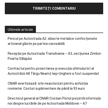
Ultimele articole
Pericol pe Autostrada A2: obiecte metalice confecționate
artizanal găsite pe partea carosabilă
Recepție pe Autostrada Transilvania – A3, secțiunea Zimbor-
Poarta Sălajului
Contractul pentru proiectarea și execuția ultimului lot al
Autostrăzii A8 Târgu Neamț-Iași-Ungheni a fost suspendat
CNAIR avertizează: site neautorizat pentru achiziția
rovinietei. Costuri suplimentare de până la 93 euro
Directorul general al CNAIR Cristian Pistol prezintă informații
noi despre lucrările de pe Autostrada Moldovei – A7