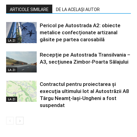
ARTICOLE SIMILARE
DE LA ACELAȘI AUTOR
Pericol pe Autostrada A2: obiecte
metalice confecționate artizanal
găsite pe partea carosabilă
LA ZI
Recepție pe Autostrada Transilvania –
A3, secțiunea Zimbor-Poarta Sălajului
LA ZI
Contractul pentru proiectarea și
execuția ultimului lot al Autostrăzii A8
Târgu Neamț-Iași-Ungheni a fost
LA ZI
suspendat