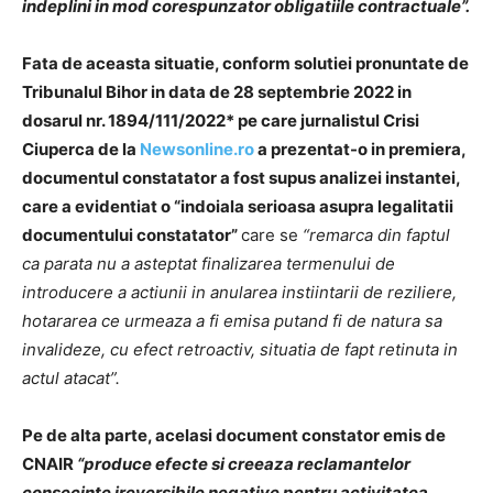
indeplini in mod corespunzator obligatiile contractuale”.
Fata de aceasta situatie, conform solutiei pronuntate de
Tribunalul Bihor in data de 28 septembrie 2022 in
dosarul nr. 1894/111/2022* pe care jurnalistul Crisi
Ciuperca de la
Newsonline.ro
a prezentat-o in premiera,
documentul constatator a fost supus analizei instantei,
care a evidentiat o “indoiala serioasa asupra legalitatii
documentului constatator”
care se
“remarca din faptul
ca parata nu a asteptat finalizarea termenului de
introducere a actiunii in anularea instiintarii de reziliere,
hotararea ce urmeaza a fi emisa putand fi de natura sa
invalideze, cu efect retroactiv, situatia de fapt retinuta in
actul atacat”.
Pe de alta parte, acelasi document constator emis de
CNAIR
“produce efecte si creeaza reclamantelor
consecinte ireversibile negative pentru activitatea