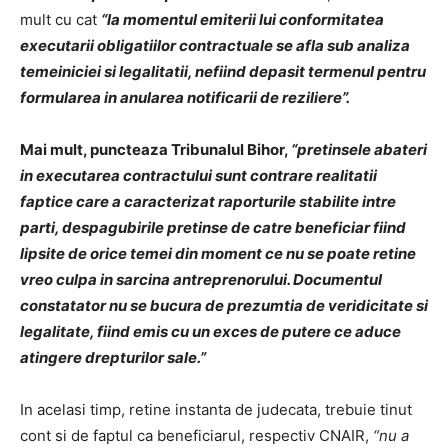
mult cu cat
“la momentul emiterii lui conformitatea
executarii obligatiilor contractuale se afla sub analiza
temeiniciei si legalitatii, nefiind depasit termenul pentru
formularea in anularea notificarii de reziliere”.
Mai mult, puncteaza Tribunalul Bihor,
“pretinsele abateri
in executarea contractului sunt contrare realitatii
faptice care a caracterizat raporturile stabilite intre
parti, despagubirile pretinse de catre beneficiar fiind
lipsite de orice temei din moment ce nu se poate retine
vreo culpa in sarcina antreprenorului. Documentul
constatator nu se bucura de prezumtia de veridicitate si
legalitate, fiind emis cu un exces de putere ce aduce
atingere drepturilor sale.”
In acelasi timp, retine instanta de judecata, trebuie tinut
cont si de faptul ca beneficiarul, respectiv CNAIR,
“nu a