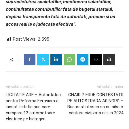
supravietuirea societatilor, mentinerea salariatilor,
continuitatea contributiilor fata de bugetul statului,
deplina transparenta fata de autoritati, precum si un
acces real la o judecata efectiva
“.
Post Views:
2.595
Articolul precedent
Articolul următor
LICITATIE ARF – Autoritatea
CNAIR PIERDE CONTESTATII
pentru Reforma Feroviara a
PE AUTOSTRADA A0 NORD –
lansat licitatia prin care
Bucurestiul risca sa nu aiba o
cumpara 12 automotoare
centura civilizata nici in 2024
electrice pe hidrogen