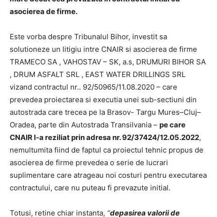
asocierea de firme.
Este vorba despre Tribunalul Bihor, investit sa
solutioneze un litigiu intre CNAIR si asocierea de firme
TRAMECO SA , VAHOSTAV – SK, a.s, DRUMURI BIHOR SA
, DRUM ASFALT SRL , EAST WATER DRILLINGS SRL
vizand contractul nr.. 92/50965/11.08.2020 – care
prevedea proiectarea si executia unei sub-sectiuni din
autostrada care trecea pe la Brasov- Targu Mures–Cluj–
Oradea, parte din Autostrada Transilvania –
pe care
CNAIR l-a reziliat prin adresa nr. 92/37424/12.05.2022
,
nemultumita fiind de faptul ca proiectul tehnic propus de
asocierea de firme prevedea o serie de lucrari
suplimentare care atrageau noi costuri pentru executarea
contractului, care nu puteau fi prevazute initial.
Totusi, retine chiar instanta,
“
depasirea valorii de