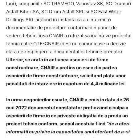
luni), companiile SC TRAMECO, Vahostav SK, SC Drumuri
Asfalt Bihor SA, SC Drum Asfalt SRL si SC East Water
Drillings SRL aratand in instanta ca au intocmit o
documentatie de proiectare conforma din punct de
vedere tehnic, insa CNAIR a refuzat sa inainteze proiectul
tehnic catre CTE-CNAIR (desi nu comunicase o decizie
clara de respingere a documentatiei tehnice predate).
Ulterior, se arata in actiunea asocierii de firme
constructoare, CNAIR a pretins un esec din partea
asocierii de firme constructoare, solicitand plata unor
penalitati de intarziere in cuantum de 4,4 milioane lei.
In urma negocierilor esuate, CNAIR a emis in data de 26
mai 2022 documentul constatator pretinzand o culpa a
asocierii de firme in ce priveste obligatia de a preda un
proiect tehnic conform, scopul acestuia fiind
“de a oferi
informatii cu privire la capacitatea unui ofertant de a-si