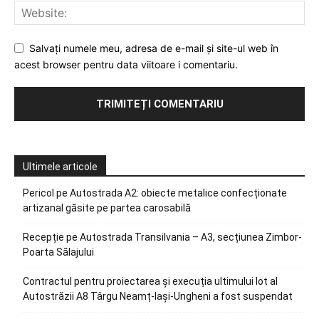
Salvați numele meu, adresa de e-mail și site-ul web în
acest browser pentru data viitoare i comentariu.
Ultimele articole
Pericol pe Autostrada A2: obiecte metalice confecționate
artizanal găsite pe partea carosabilă
Recepție pe Autostrada Transilvania – A3, secțiunea Zimbor-
Poarta Sălajului
Contractul pentru proiectarea și execuția ultimului lot al
Autostrăzii A8 Târgu Neamț-Iași-Ungheni a fost suspendat