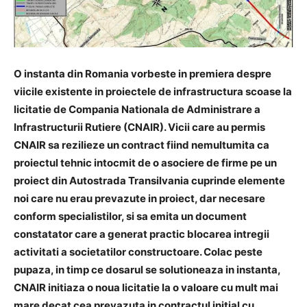
O instanta din Romania vorbeste in premiera despre
viicile existente in proiectele de infrastructura scoase la
licitatie de Compania Nationala de Administrare a
Infrastructurii Rutiere (CNAIR). Vicii care au permis
CNAIR sa rezilieze un contract fiind nemultumita ca
proiectul tehnic intocmit de o asociere de firme pe un
proiect din Autostrada Transilvania cuprinde elemente
noi care nu erau prevazute in proiect, dar necesare
conform specialistilor, si sa emita un document
constatator care a generat practic blocarea intregii
activitati a societatilor constructoare. Colac peste
pupaza, in timp ce dosarul se solutioneaza in instanta,
CNAIR initiaza o noua licitatie la o valoare cu mult mai
mare decat cea prevazuta in contractul initial cu