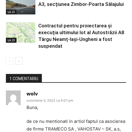
A3, secțiunea Zimbor-Poarta Sălajului
LA ZI
Contractul pentru proiectarea și
execuția ultimului lot al Autostrăzii A8
Târgu Neamț-Iași-Ungheni a fost
LA ZI
suspendat
1 COMENTARIU
wolv
octombrie 3, 2022 La 4:07 pm
Buna,
de ce nu mentionati in artiol faptul ca asocierea
de firme TRAMECO SA , VAHOSTAV – SK, a.s,