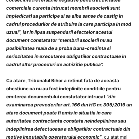
comerciala curenta intrucat membrii asocierii sunt
impiedicati sa participe si sa aiba sanse de castig in
cadrul procedurilor de atribuire la care participa in mod
uzual”
,
iar in lipsa suspendarii efectelor acestui
document constatator “membrii asocierii nu au
posibilitatea reala de a proba buna-credinta si
seriozitatea in executarea obligatiilor contractuale in
cadrul altor proceduri de achizitie publica”.
Ca atare, Tribunalul Bihor a retinut fata de aceasta
chestiune ca nu au fost indeplinite conditiile pentru
emiterea documentului constatator intrucat
“din
examinarea prevederilor art. 166 din HG nr. 395/2016 un
atare document poate fi emis in situatia in care
autoritatea contractanta constata neindeplinirea sau
indeplinirea defectuoasa a obligatiilor contractuale din
motive imputabile operatorului economic”
, cu atat mai